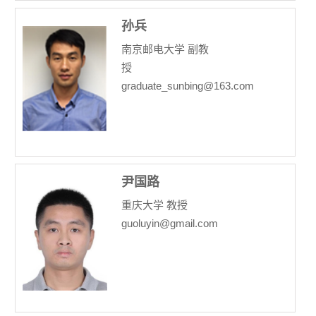
孙兵
南京邮电大学 副教
授
graduate_sunbing@163.com
尹国路
重庆大学 教授
guoluyin@gmail.com