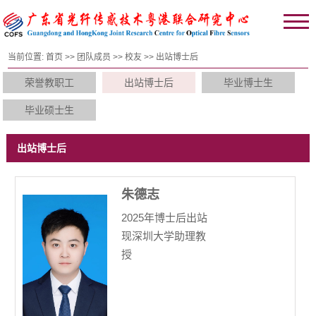
当前位置:
首页
>>
团队成员
>>
校友
>>
出站博士后
荣誉教职工
出站博士后
毕业博士生
毕业硕士生
出站博士后
朱德志
2025年博士后出站
现深圳大学助理教
授