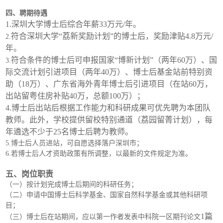
四、聘期待遇
1.深圳大学博士后综合年薪33万元/年。
符合深圳大学“荔新奖励计划”的博士后，奖励津贴4.8万元/
2.
年。
符合条件的博士后可申报国家“博新计划”（两年60万）、国
3.
际交流计划引进项目（两年40万）、博士后基金站前特别资
助（18万）、广东省海外青年博士后引进项目（在站60万，
出站留粤住房补贴40万，总额100万）；
4.博士后出站后根据工作能力和科研成果可优先聘为本团队
教师。此外，学校提供留校特别通道（荔园留菁计划），每
年遴选不少于25名博士后聘为教师。
5.博士后人员进站，可自愿选择落户深圳市；
6.若博士后人才资助政策有所调整，以最新的文件规定为准。
五、岗位职责
（一）按计划完成博士后期间的科研任务；
（二）申请中国博士后科学基金、国家自然科学基金或其他科研项
目；
1篇
（三）博士后在站期间，应以第一作者发表中科院
一区期刊论文