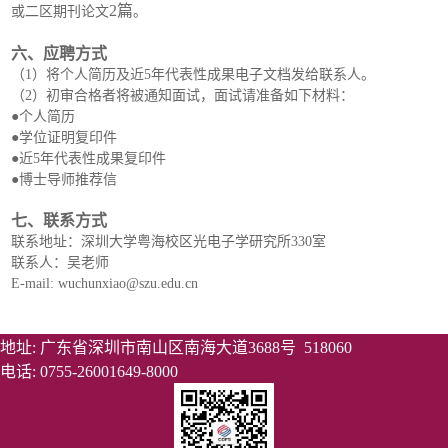
2篇
或
二区期刊论文
。
六、应聘方式
（1）将个人简历及近5年代表性成果电子文档发给联系人。
（2）初审合格者将被通知面试，面试请准备如下材料：
●
个人简历
●
学位证明复印件
●
近5年代表性成果复印件
●
博士导师推荐信
七、联系方式
联系地址：深圳大学粤海校区光电子学研究所330室
联系人：吴老师
E-mail: wuchunxiao@szu.edu.cn
地址: 广东省深圳市南山区南海大道3688号 518060
电话: 0755-26001649-8000