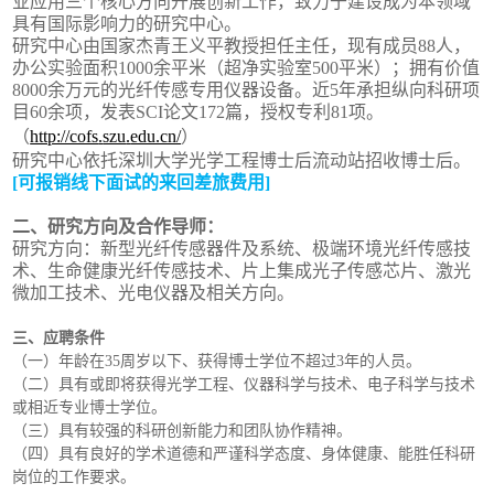
业应用三个核心方向开展创新工作，致力于建设成为本领域
具有国际影响力的研究中心。
研究中心由国家杰青王义平教授担任主任，现有成员88人，
办公实验面积1000余平米（超净实验室500平米）；拥有价值
8000余万元的光纤传感专用仪器设备。
近5年承担纵向科研项
目60余项，发表
SCI
论文172篇，授权专利81项。
（
http://cofs
.
szu
.
edu.cn/
）
研究中心依托深圳大学光学工程博士后流动站招收博士后。
[可报销线下面试的来回差旅费用]
二、研究方向及合作导师：
研究方向：新型光纤传感器件及系统、极端环境光纤传感技
术、生命健康光纤传感技术、片上集成光子传感芯片、激光
微加工技术、光电仪器及相关方向。
三、应聘条件
（一）年龄在35周岁以下、获得博士学位不超过3年的人员。
（二）具有或即将获得光学工程、仪器科学与技术、电子科学与技术
或相近专业博士学位。
（三）具有较强的科研创新能力和团队协作精神。
（四）具有良好的学术道德和严谨科学态度、身体健康、能胜任科研
岗位的工作要求。