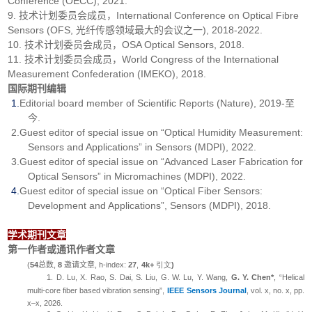
Conference (OECC), 2021.
9. 技术计划委员会成员，International Conference on Optical Fibre
Sensors (OFS, 光纤传感领域最大的会议之一), 2018-2022.
10. 技术计划委员会成员，OSA Optical Sensors, 2018.
11. 技术计划委员会成员，World Congress of the International
Measurement Confederation (IMEKO), 2018.
国际期刊编辑
1.
Editorial board member of Scientific Reports (Nature), 2019-至
今.
2.Guest editor of special issue on “Optical Humidity Measurement:
Sensors and Applications” in Sensors (MDPI), 2022.
3.Guest editor of special issue on “Advanced Laser Fabrication for
Optical Sensors” in Micromachines (MDPI), 2022.
4.
Guest editor of special issue on “Optical Fiber Sensors:
Development and Applications”, Sensors (MDPI), 2018.
学术期刊文章
第一作者或通讯作者文章
(
54
总数
,
8
邀请文章
,
h-index:
2
7
,
4
k+
引文
)
1.
D
.
Lu, X. Rao, S. Dai, S. Liu, G. W. Lu, Y. Wang,
G. Y. Chen*
, “Helical
multi-core fiber based vibration sensing”,
IEEE Sensors Journal
,
vol. x, no. x,
pp.
x
–
x,
2026.