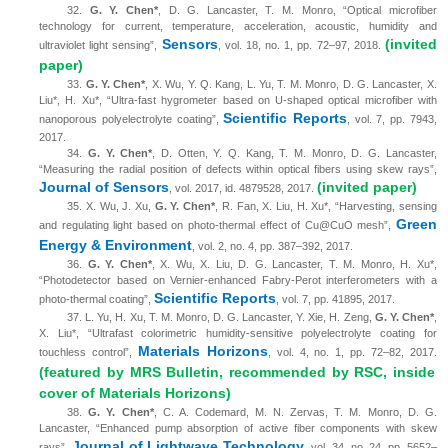
32.
G. Y. Chen*
, D. G. Lancaster, T. M. Monro, “Optical microfiber
technology for current, temperature, acceleration, acoustic, humidity and
Sensors
(invited
ultraviolet light sensing”,
, vol. 18, no. 1, pp. 72–97, 2018.
paper)
33.
G. Y. Chen*
, X. Wu, Y. Q. Kang, L. Yu, T. M. Monro, D. G. Lancaster, X.
Liu*, H. Xu*, “Ultra-fast hygrometer based on U-shaped optical microfiber with
Scientific Reports
nanoporous polyelectrolyte coating”,
, vol. 7, pp. 7943,
2017.
34.
G. Y. Chen*
, D. Otten, Y. Q. Kang, T. M. Monro, D. G. Lancaster,
“Measuring the radial position of defects within optical fibers using skew rays”,
Journal of Sensors
(invited paper)
, vol. 2017, id. 4879528, 2017.
35.
X. Wu, J. Xu,
G. Y. Chen*
, R. Fan, X. Liu, H. Xu*, “Harvesting, sensing
Green
and regulating light based on photo-thermal effect of Cu@CuO mesh”,
Energy & Environment
, vol. 2, no. 4, pp. 387–392, 2017.
36.
G. Y. Chen*
,
X. Wu, X. Liu, D. G. Lancaster, T. M. Monro, H. Xu*,
“Photodetector based on Vernier-enhanced Fabry-Perot interferometers with a
Scientific Reports
photo-thermal coating”,
, vol. 7, pp. 41895, 2017.
37.
L. Yu, H. Xu, T. M. Monro, D. G. Lancaster, Y. Xie, H. Zeng,
G. Y. Chen*
,
X. Liu*, “Ultrafast colorimetric humidity-sensitive polyelectrolyte coating for
Materials Horizons
touchless control”,
, vol. 4, no. 1, pp. 72–82, 2017.
(featured by MRS Bulletin, recommended by RSC, inside
cover of Materials Horizons)
38.
G. Y. Chen*
, C. A. Codemard, M. N. Zervas, T. M. Monro, D. G.
Lancaster, “Enhanced pump absorption of active fiber components with skew
Journal of Lightwave Technology
rays”,
, vol. 34, no. 24, pp. 5652–