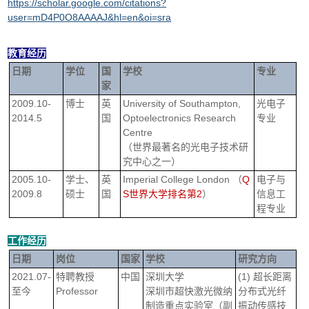
https://scholar.google.com/citations?
user=mD4P0O8AAAAJ&hl=en&oi=sra
教育经历
日期
学位
国
学校
专业
家
2009.10-
博士
英
University of Southampton,
光电子
2014.5
国
Optoelectronics Research
专业
Centre
（世界最著名的光电子技术研
究中心之一）
2005.10-
学士、
英
Imperial College London （
Q
电子与
2009.8
硕士
国
S世界大学排名第2
）
信息工
程专业
工作经历
日期
岗位
国家
学校
研究方向
2021.07-
特聘教授
中国
深圳大学
(1)
超长距离
至今
Professor
深圳市超快激光微纳
分布式光纤
制造重点实验室（副
振动传感技