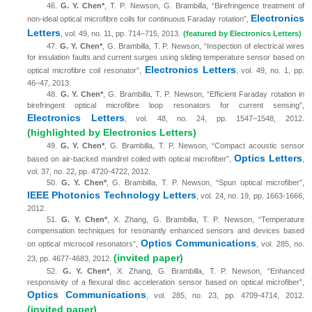
46.
G. Y. Chen*
, T. P. Newson, G. Brambilla, “Birefringence treatment of
Electronics
non-ideal optical microfibre coils for continuous Faraday rotation”,
Letters
, vol. 49, no. 11, pp. 714–715, 2013.
(featured by Electronics Letters)
47.
G. Y. Chen*
, G. Brambilla, T. P. Newson, “Inspection of electrical wires
for insulation faults and current surges using sliding temperature sensor based on
Electronics Letters
optical microfibre coil resonator”,
, vol. 49, no. 1, pp.
46–47, 2013.
48.
G. Y. Chen*
, G. Brambilla, T. P. Newson, “Efficient Faraday rotation in
birefringent optical microfibre loop resonators for current sensing”,
Electronics Letters
, vol. 48, no. 24, pp. 1547–1548, 2012.
(highlighted by Electronics Letters)
49.
G. Y. Chen*
, G. Brambilla, T. P. Newson, “Compact acoustic sensor
Optics Letters
based on air-backed mandrel coiled with optical microfiber”,
,
vol. 37, no. 22, pp. 4720-4722, 2012.
50.
G. Y. Chen*
, G. Brambilla, T. P. Newson, “Spun optical microfiber”,
IEEE Photonics Technology Letters
, vol. 24, no. 19, pp. 1663-1666,
2012.
51.
G. Y. Chen*
, X. Zhang, G. Brambilla, T. P. Newson, “Temperature
compensation techniques for resonantly enhanced sensors and devices based
Optics Communications
on optical microcoil resonators”,
, vol. 285, no.
(invited paper)
23, pp. 4677-4683, 2012.
52.
G. Y. Chen*
, X. Zhang, G. Brambilla, T. P. Newson, “Enhanced
responsivity of a flexural disc acceleration sensor based on optical microfiber”,
Optics Communications
, vol. 285, no. 23, pp. 4709-4714, 2012.
(invited paper)