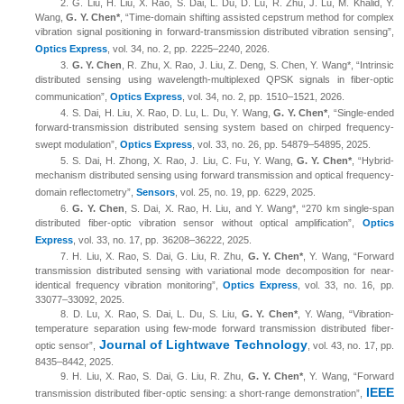
2.
G. Liu, H. Liu, X. Rao, S. Dai, L. Du, D. Lu, R. Zhu, J. Lu, M. Khalid, Y.
Wang,
G. Y. Chen*
, “Time-domain shifting assisted cepstrum method for complex
vibration signal positioning in forward-transmission distributed vibration sensing”,
Optics Express
,
vol. 34, no. 2,
pp.
2225
–
2240
, 2026.
3.
G. Y. Chen
, R. Zhu, X. Rao, J. Liu, Z. Deng, S. Chen, Y. Wang*, “Intrinsic
distributed sensing using wavelength-multiplexed QPSK signals in fiber-optic
communication”,
Optics Express
,
vol. 34, no. 2,
pp.
1510
–
1521
, 2026.
4.
S. Dai, H. Liu, X. Rao, D. Lu, L. Du, Y. Wang,
G. Y. Chen*
, “Single-ended
forward-transmission distributed sensing system based on chirped frequency-
swept modulation”,
Optics Express
,
vol. 33, no. 26,
pp.
54879
–
54895
, 2025.
5.
S. Dai, H. Zhong, X. Rao, J. Liu, C. Fu, Y. Wang,
G. Y. Chen*
, “Hybrid-
mechanism distributed sensing using forward transmission and optical frequency-
domain reflectometry”,
Sensors
,
vol. 25, no.
19
,
pp.
6229
, 2025.
6.
G. Y. Chen
, S. Dai, X. Rao, H. Liu, and Y. Wang*, “270 km single-span
distributed fiber-optic vibration sensor without optical amplification”,
Optics
Express
,
vol. 33, no. 17,
pp.
36208
–
36222
, 2025.
7.
H. Liu, X. Rao, S. Dai, G. Liu, R. Zhu,
G. Y. Chen*
, Y. Wang, “Forward
transmission distributed sensing with variational mode decomposition for near-
identical frequency vibration monitoring”,
Optics Express
,
vol. 33, no. 16,
pp.
33077
–
33092
, 2025.
8.
D. Lu, X. Rao, S. Dai, L. Du, S. Liu,
G. Y. Chen*
, Y. Wang, “Vibration-
temperature separation using few-mode forward transmission distributed fiber-
Journal of Lightwave Technology
optic sensor”,
, vol. 43, no. 17, pp.
8435–8442, 2025.
9.
H. Liu,
X. Rao, S. Dai, G. Liu, R. Zhu,
G. Y. Chen*
, Y. Wang, “Forward
IEEE
transmission distributed fiber-optic sensing: a short-range demonstration”,