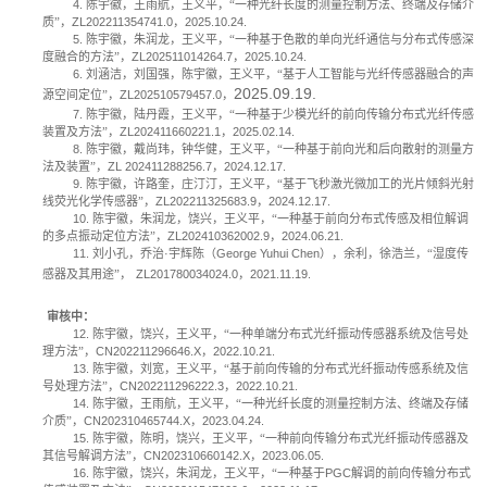
4.
陈宇徽，王雨航，王义平，“一种光纤长度的测量控制方法、终端及存储介
质”，
ZL202211354741.0
，
2025.10.24.
5.
陈宇徽，朱润龙，王义平，“一种基于色散的单向光纤通信与分布式传感深
度融合的方法”，
ZL202511014264.7
，
2025.10.24.
6.
刘涵洁，刘国强，陈宇徽，王义平，“基于人工智能与光纤传感器融合的声
2025.09.19.
源空间定位”，
ZL202510579457.0
，
7.
陈宇徽，陆丹霞，王义平，“一种基于少模光纤的前向传输分布式光纤传感
装置及方法”，
ZL202411660221.1
，
2025.02.14.
8.
陈宇徽，戴尚玮，钟华健，王义平，“一种基于前向光和后向散射的测量方
法及装置”，
ZL 202411288256.7
，
2024.12.17.
9.
陈宇徽，许路奎，庄汀汀，王义平，“基于飞秒激光微加工的光片倾斜光射
线荧光化学传感器”，
ZL202211325683.9
，
2024.12.17.
10.
陈宇徽，朱润龙，饶兴，王义平，“一种基于前向分布式传感及相位解调
的多点振动定位方法”，
ZL202410362002.9
，
2024.06.21.
11.
刘小孔，乔治
·
宇辉陈（
George Yuhui Chen
），余利，徐浩兰，“湿度传
感器及其用途
”
，
ZL201780034024.0
，
2021.11.19.
审核中：
12.
陈宇徽，饶兴，王义平，“一种单端分布式光纤振动传感器系统及信号处
理方法”，
CN202211296646.X
，
2022.10.21.
13.
陈宇徽，刘宽，王义平，“基于前向传输的分布式光纤振动传感系统及信
号处理方法”，
CN202211296222.3
，
2022.10.21.
14.
陈宇徽，王雨航，王义平，“一种光纤长度的测量控制方法、终端及存储
介质”，
CN202310465744.X
，
2023.04.24.
15.
陈宇徽，陈明，饶兴，王义平，“一种前向传输分布式光纤振动传感器及
其信号解调方法”，
CN202310660142.X
，
2023.06.05.
16.
陈宇徽，饶兴，朱润龙，王义平，“一种基于
PGC
解调的前向传输分布式