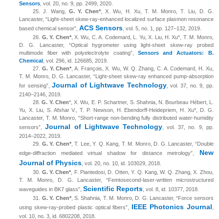
Sensors
, vol.
20
, no.
9
, pp.
2499
,
2020
.
25.
J.
Wang
,
G. Y. Chen*
, X. Wu, H. Xu, T. M. Monro, T. Liu, D. G.
Lancaster, “Light-sheet skew-ray-enhanced localized surface plasmon resonance
ACS Sensors
based chemical sensor”,
,
vol. 5, no. 1, pp. 127
–
132
, 2019.
26.
G. Y. Chen*
, X. Wu, C. A. Codemard, L. Yu, X. Liu, H. Xu*, T. M. Monro,
D. G. Lancaster, “Optical hygrometer using light-sheet skew-ray probed
multimode fiber with polyelectrolyte coating”,
Sensors
and
Actuators: B.
Chemical
,
vol. 296, id. 126685
, 2019
.
27.
G. Y. Chen*
, A. François, X. Wu, W. Q. Zhang, C. A. Codemard, H. Xu,
T. M. Monro, D. G. Lancaster, “Light-sheet skew-ray enhanced pump-absorption
Journal of Lightwave Technology
for sensing”,
, vol. 37, no. 9, pp.
2140–2146, 2019.
28.
G. Y. Chen
*, X. Wu, E. P. Schartner, S. Shahnia, N. Bourbeau Hébert, L.
Yu, X. Liu, S. Afshar V., T. P. Newson, H. Ebendorff-Heidepriem, H. Xu*, D. G.
Lancaster, T. M. Monro, “Short-range non-bending fully distributed water-humidity
Journal of Lightwave Technology
sensors”,
, vol. 37, no. 9, pp.
2014–2022, 2019.
29.
G. Y. Chen*
, T. Lee, Y. Q. Kang, T. M. Monro, D. G. Lancaster, “Double
New
edge-diffraction mediated virtual shadow for distance metrology”,
Journal of Physics
, vol. 20, no. 10, id. 103029, 2018.
30.
G. Y. Chen*
, F. Piantedosi, D. Otten, Y. Q. Kang, W. Q. Zhang, X. Zhou,
T. M. Monro, D. G. Lancaster, “Femtosecond-laser-written microstructured
Scientific Reports
waveguides in BK7 glass”,
, vol. 8, id. 10377, 2018.
31.
G. Y. Chen*
, S. Shahnia, T. M. Monro, D. G. Lancaster, “Force sensors
IEEE Photonics Journal
using skew-ray-probed plastic optical fibers”,
,
vol. 10, no. 3, id. 6802208, 2018.