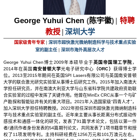
George Yuhui Chen
(
陈宇徽
)
|
特聘
教授
|
深圳大学
国家级青年专家
|
深圳市超快激光微纳制造科学与技术重点实验
室的副主任
|
深圳市海外高层次人才
George Yuhui Chen博士2009年本硕毕业于
英国帝国理工学院
，
2014年在英国
南安普顿大学
光电子研究中心
（ORC）
获得博士学
位。2013至2015年期间在英国SPI Lasers有限公司与英国南安普顿
大学的联合激光研究实验室从事博士后研究工作。2015年加入南澳大
学担任研究员，并在南澳大利亚大学与山东省科学院共建政府资助联
合实验室的过程中发挥了关键作用。他曾在MinEx CRC从事一个与矿
产勘探和智能钻井有关的重大项目。2021年入选国家级“四青人才”，
加入深圳大学担任特聘教授。2022年
担任
深圳市超快激光微纳制造科
学与技术重点实验室的副主任。近年来主要从事长距离分布式振动传
感技术和通感一体化的研究，发表了91篇学术论文，包括以第一作
者/通讯作者身份发表的
54篇期刊论文，共同发表了1项书籍章节和授
权了11项发明专利。
主持科研经费在
1256万元和101万澳元左右。