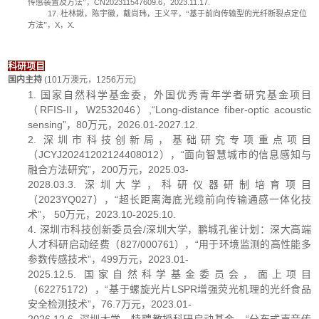
传感装置及方法”，
CN202311547609.6
，
2023.11.17.
17.
杜林鍬，陈宇徽，戴尚玮，王义平，“基于前向传输型的光纤断裂点定位
方法”，
X
，
X.
科研项目
国内主持
(101
万澳元，
1256
万元
)
1. 国家自然科学基金委，外国优秀青年学者研究基金项目
（RFIS-II，W2532046）,“Long-distance fiber-optic acoustic
sensing”，80万元，2026.01-2027.12.
2. 深圳市科技创新局，基础研究专项重点项目
（JCYJ20241202124408012），“面向智慧城市的信息感知与
融合方法研究”，200万元，2025.03-
2028.03.3. 深圳大学，科研仪器研制培育项目
（2023YQ027），“超长距离海底光缆前向传输通感一体化技
术”， 50万元，2023.10-2025.10.
4. 深圳市科技创新委员会/深圳大学，鹏城孔雀计划：深大高端
人才科研启动经费（827/000761），“用于环境监测的高性能多
参数传感技术”，499万元，2023.01-
2025.12.5. 国家自然科学基金委员会，面上项目
（62275172），“基于螺旋光片LSPR增强荧光机理的光纤食品
安全检测技术”，76.7万元，2023.01-
2026.12.6. 深圳大学，特聘教授科研启动基金，“分布式声音传