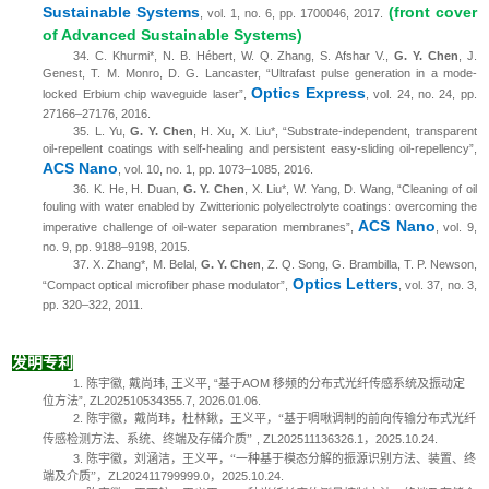
Sustainable Systems
(front cover
, vol. 1, no. 6, pp. 1700046, 2017.
of Advanced Sustainable Systems)
34.
C. Khurmi*, N. B. Hébert, W. Q. Zhang, S. Afshar V.,
G. Y. Chen
, J.
Genest, T. M. Monro, D. G. Lancaster, “Ultrafast pulse generation in a mode-
Optics Express
locked Erbium chip waveguide laser”,
, vol. 24, no. 24, pp.
27166–27176, 2016.
35.
L. Yu,
G. Y. Chen
, H. Xu, X. Liu*, “Substrate-independent, transparent
oil-repellent coatings with self-healing and persistent easy-sliding oil-repellency”,
ACS Nano
, vol. 10, no. 1, pp. 1073–1085, 2016.
36.
K. He, H. Duan,
G. Y. Chen
, X. Liu*, W. Yang, D. Wang, “Cleaning of oil
fouling with water enabled by Zwitterionic polyelectrolyte coatings: overcoming the
ACS Nano
imperative challenge of oil-water separation membranes”,
, vol. 9,
no. 9, pp. 9188–9198, 2015.
37.
X. Zhang*, M. Belal,
G. Y. Chen
, Z. Q. Song, G. Brambilla, T. P. Newson,
Optics Letters
“Compact optical microfiber phase modulator”,
, vol. 37, no. 3,
pp. 320–322, 2011.
发明专利
1.
陈宇徽
,
戴尚玮
,
王义平
, “
基于
AOM
移频的分布式光纤传感系统及振动定
位方法
”, ZL202510534355.7, 2026.01.06.
2.
陈宇徽，戴尚玮，杜林鍬，王义平，“基于啁啾调制的前向传输分布式光纤
传感检测方法、系统、终端及存储介质”
, ZL202511136326.1
，
2025.10.24.
3.
陈宇徽，刘涵洁，王义平，“一种基于模态分解的振源识别方法、装置、终
端及介质”，
ZL202411799999.0
，
2025.10.24.