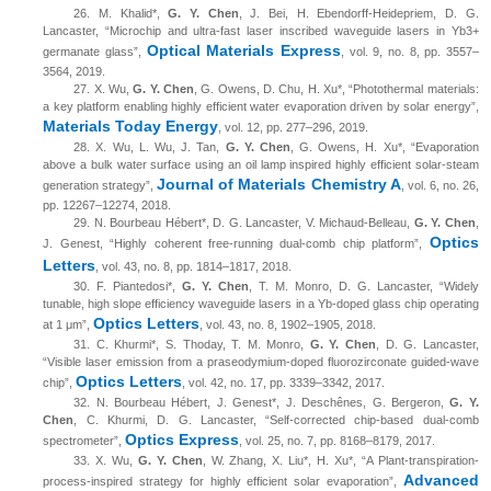
26.
M. Khalid*,
G. Y. Chen
, J. Bei, H. Ebendorff-Heidepriem, D. G.
Lancaster, “M
icrochip and ultra-fast laser inscribed waveguide lasers in Yb3+
Optical Materials Express
germanate glass
”,
, vol. 9, no. 8, pp. 3557
–
3564, 2019.
27.
X. Wu,
G. Y. Chen
, G. Owens, D. Chu, H. Xu*, “Photothermal materials:
a key platform enabling highly efficient water evaporation driven by solar energy”,
Materials Today Energy
, vol. 12, pp. 277–296, 2019.
28.
X. Wu, L. Wu, J. Tan,
G. Y. Chen
, G. Owens, H. Xu*, “Evaporation
above a bulk water surface using an oil lamp inspired highly efficient solar-steam
Journal of Materials Chemistry A
generation strategy”,
, vol. 6, no. 26,
pp. 12267–12274, 2018.
29.
N. Bourbeau Hébert*, D. G. Lancaster, V. Michaud-Belleau,
G. Y. Chen
,
Optics
J. Genest, “Highly coherent free-running dual-comb chip platform”,
Letters
, vol. 43, no. 8, pp. 1814–1817, 2018.
30.
F. Piantedosi*,
G. Y. Chen
, T. M. Monro, D. G. Lancaster, “Widely
tunable, high slope efficiency waveguide lasers in a Yb-doped glass chip operating
Optics Letters
at 1 μm”,
, vol. 43, no. 8, 1902–1905, 2018.
31.
C. Khurmi*, S. Thoday, T. M. Monro,
G. Y. Chen
, D. G. Lancaster,
“Visible laser emission from a praseodymium-doped fluorozirconate guided-wave
Optics Letters
chip”,
, vol. 42, no. 17, pp. 3339–3342, 2017.
32.
N. Bourbeau Hébert, J. Genest*, J. Deschênes, G. Bergeron,
G. Y.
Chen
, C. Khurmi, D. G. Lancaster, “Self-corrected chip-based dual-comb
Optics Express
spectrometer”,
, vol. 25, no. 7, pp. 8168–8179, 2017.
33.
X. Wu,
G. Y. Chen
, W. Zhang, X. Liu*, H. Xu*, “A Plant-transpiration-
Advanced
process-inspired strategy for highly efficient solar evaporation”,