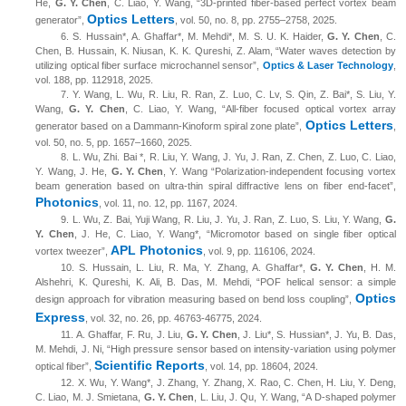
He,
G. Y. Chen
, C. Liao, Y. Wang, “3D-printed fiber-based perfect vortex beam
Optics Letters
generator”,
, vol. 50, no. 8, pp. 2755–2758, 2025.
6.
S. Hussain*, A. Ghaffar*, M. Mehdi*, M. S. U. K. Haider,
G. Y. Chen
, C.
Chen, B. Hussain, K. Niusan, K. K. Qureshi, Z. Alam, “Water waves detection by
utilizing optical fiber surface microchannel sensor”,
Optics & Laser Technology
,
vol. 188, pp. 112918, 2025.
7.
Y. Wang, L. Wu, R. Liu, R. Ran, Z. Luo, C. Lv, S. Qin, Z. Bai*, S. Liu, Y.
Wang,
G. Y. Chen
, C. Liao, Y. Wang, “
All-fiber focused optical vortex array
Optics Letters
generator based on a Dammann-Kinoform spiral zone plate
”
,
,
vol. 50, no. 5, pp. 1657–1660, 2025.
8.
L. Wu, Zhi. Bai *, R. Liu, Y. Wang, J. Yu, J. Ran, Z. Chen, Z. Luo, C. Liao,
Y. Wang, J. He,
G. Y. Chen
, Y. Wang “Polarization-independent focusing vortex
beam generation based on ultra-thin spiral diffractive lens on fiber end-facet”,
Photonics
, vol. 11, no. 12, pp. 1167, 2024.
9.
L
.
Wu, Z. Bai, Yuji Wang, R. Liu, J. Yu, J. Ran, Z. Luo, S. Liu, Y. Wang,
G.
Y. Chen
, J. He, C. Liao, Y. Wang*, “Micromotor based on single fiber optical
APL Photonics
vortex tweezer”,
, vol. 9, pp. 116106, 2024.
10.
S. Hussain, L. Liu, R. Ma, Y. Zhang, A. Ghaffar*,
G. Y. Chen
, H. M.
Alshehri, K. Qureshi, K. Ali, B. Das, M. Mehdi, “POF helical sensor: a simple
Optics
design approach for vibration measuring based on bend loss coupling”,
Express
,
vol. 32, no. 26, pp. 46763-46775
, 2024.
11.
A. Ghaffar, F. Ru, J. Liu,
G. Y. Chen
, J. Liu*, S. Hussian*, J. Yu, B. Das,
M. Mehdi, J. Ni, “High pressure sensor based on intensity-variation using polymer
Scientific Reports
optical fiber”,
, vol. 14, pp. 18604, 2024.
12.
X. Wu, Y. Wang*, J. Zhang, Y. Zhang, X. Rao, C. Chen, H. Liu, Y. Deng,
C. Liao, M. J. Smietana,
G. Y. Chen
, L. Liu, J. Qu, Y. Wang, “A D-shaped polymer