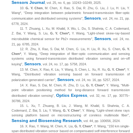
Sensors Journal
,
vol. 25, no. 6,
pp. 10243
–
10249
, 2025.
10.
G. Y. Chen
, M. Chen, X. Rao, S. Dai, R. Zhu, G. Liu, J. Lu, H. Liu, Y.
Wang*, “Deep integration between polarimetric forward-transmission fiber-optic
Sensors
communication and distributed sensing systems”,
,
vol. 24, no.
21
,
pp.
6778
, 2024.
11.
T. Zhuang, L. Xu, M. Khalid, X. Wu, L. Du, S. Shahnia, C. A. Codemard,
Z. Bai, Y. Wang, S. Liu,
G. Y. Chen*,
Y. Wang, “Light-sheet skew-ray-based
Sensors
microbubble
c
hemical
s
ensor for Pb2+ measurements
”
,
,
vol. 24, no.
21
,
pp. 6785
, 2024.
12.
R. Zhu, X. Rao, S. Dai, M. Chen, G. Liu, H. Liu, R. Xu, S. Chen,
G. Y.
Chen*
, Y. Wang, “Deep integration of fiber-optic communication and sensing
systems using forward-transmission distributed vibration sensing and on–off
Sensors
keying”,
,
vol. 24, no. 17,
pp.
5758
, 2024.
13.
M. Chen, X. Rao, K. Liu, Y. Wang, S. Chen, L. Xu, R. Xu,
G. Y. Chen*
, Y.
Wang, “Distributed vibration sensing based on forward transmission of
Sensors
polarization-generated carrier”,
,
vol. 24, no. 16,
pp.
5257
, 2024.
14.
X. Rao, S. Dai, M. Chen, R. Zhu, D. Lu,
G. Y. Chen*
, Y. Wang, “Multi-
point vibration positioning method for long-distance forward transmission
Optics Express
distributed vibration sensing”,
,
vol. 32, no. 17,
pp.
30775
–
30786
, 2024.
15.
L. Xu, T. Zhuang, B. Liu, J. Wang, M. Khalid, S. Shahnia, C. A.
Codemard, Z. Bai, S. Liu, Y. Wang,
G. Y. Chen
*, Y. Wang, “Light-sheet skew rays
sensing platform based on microstructuring of coreless multimode fiber”,
Sensing and Biosensing Research
, vol. 44, pp. 100656, 2024.
16.
X. Rao, Y. Wang, M. Chen, K. Liu,
G. Y. Chen*
, Y. Wang, “150 km single-
span distributed vibration sensor based on compensated self-interference forward