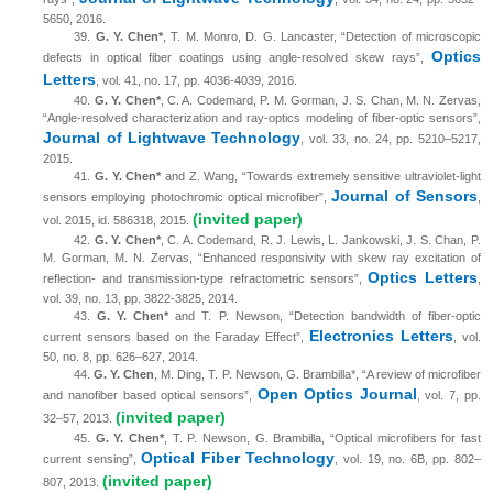
5650, 2016.
39.
G. Y. Chen*
, T. M. Monro, D. G. Lancaster, “Detection of microscopic
Optics
defects in optical fiber coatings using angle-resolved skew rays”,
Letters
, vol. 41, no. 17, pp. 4036-4039, 2016.
40.
G. Y. Chen*
, C. A. Codemard, P. M. Gorman, J. S. Chan, M. N. Zervas,
“Angle-resolved characterization and ray-optics modeling of fiber-optic sensors”,
Journal of Lightwave Technology
, vol. 33, no. 24, pp. 5210–5217,
2015.
41.
G. Y. Chen*
and Z. Wang, “Towards extremely sensitive ultraviolet-light
Journal of Sensors
sensors employing photochromic optical microfiber”,
,
(invited paper)
vol. 2015, id. 586318, 2015.
42.
G. Y. Chen*
, C. A. Codemard, R. J. Lewis, L. Jankowski, J. S. Chan, P.
M. Gorman, M. N. Zervas, “Enhanced responsivity with skew
ray
excitation of
Optics Letters
reflection- and transmission-type refractometric sensors”,
,
vol. 39, no. 13, pp. 3822-3825, 2014.
43.
G. Y. Chen*
and T. P. Newson, “Detection bandwidth of fiber-optic
Electronics Letters
current sensors based on the Faraday Effect”,
, vol.
50, no. 8, pp. 626–627, 2014.
44.
G. Y. Chen
, M. Ding, T. P. Newson, G. Brambilla*, “A review of microfiber
Open Optics Journal
and nanofiber based optical sensors”,
, vol. 7, pp.
(invited paper)
32–57, 2013.
45.
G. Y. Chen*
, T. P. Newson, G. Brambilla, “Optical microfibers for fast
Optical Fiber Technology
current sensing”,
, vol. 19, no. 6B, pp. 802–
(invited paper)
807, 2013.