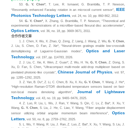
53.
G. Y. Chen*
, T. Lee, R. Ismaeel, G. Brambilla, T. P. Newson,
IEEE
“Resonantly enhanced Faraday rotation in an microcoil current sensor”,
Photonics Technology Letters
, vol. 24, no. 10, pp. 860-862, 2012.
54.
G. Y. Chen*
, X. Zhang, G. Brambilla, T. P. Newson, “Theoretical and
experimental demonstrations of a microfiber-based flexural disc accelerometer”,
Optics Letters
, vol. 36, no. 18, pp. 3669-3671, 2011.
合作作者文章
1.
J. Chen, X. Wu, X. Zhao, Q. Zeng, Z. Liang, J. Wang, Z. Wu,
G. Y. Chen
,
J. Liu, S. Chen, D. Fan, Z. Xie*, “Neural-driven gratings enable low-crosstalk
Optics and Laser
demultiplexing of Laguerre-Gaussian modes”,
Technology
, vol. 197, pp. 114783, 2026.
2.
J. Liu, C. Xie, K. Wen, Z. Guan*, Z. Wu, H. Ye,
G. Y. Chen
, Z. Dong, S.
Xu, D. Fan, S. Chen, “Ultracompact multi-mode add-drop multiplexer based on
Chinese Journal of Physics
pixelated photonic-like crystals”,
, vol. 97,
pp. 1285–1292, 2025.
3.
Z. Yan, B. Du*, Z. Li, C. Chen, B. Xu, X. Xu,
G. Y. Chen
, Y. Wang, J. He*,
“High-resolution Raman-OTDR distributed temperature sensors based on fast-
Journal of Lightwave
non-local means denoising algorithm”,
Technology
, vol. 43, no. 19, pp. 9465–9476, 2025.
4.
Z. Luo, R. Liu, L. Wu, J. Ran, Y. Wang, S. Qin, C. Lv, Z. Bai*, X. Xu, Y.
Wang,
G. Y. Chen
, S. Liu, J. He, C. Liao, Y. Wang, “Fiber angular displacement
Optics
sensor utilizing orbital angular momentum beam interference”,
Letters
, vol. 50, no. 8, pp. 2759–2762, 2025.
5.
L. Wu, Y. Wang, R. Liu, J. Ran, Z. Luo, Z. Bai*, X. Xu, Y. Wang, S. Liu, J.