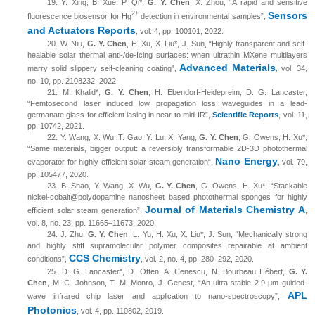
19.
Y.
Xing
, B. Xue, P. Qi*,
G. Y. Chen
, X. Zhou, “A rapid and sensitive
Sensors
2+
fluorescence biosensor for Hg
detection in environmental samples”,
and Actuators Reports
, vol. 4, pp. 100101, 2022.
20.
W. Niu,
G. Y. Chen
, H. Xu, X. Liu*, J. Sun, “Highly transparent and self-
healable solar thermal anti-/de-Icing surfaces: when ultrathin MXene multilayers
Advanced Materials
marry solid slippery self-cleaning coating”,
, vol. 34,
no. 10, pp. 2108232, 2022.
21.
M. Khalid*,
G. Y. Chen
, H. Ebendorf-Heidepreim, D. G. Lancaster,
“
Femtosecond laser induced low propagation loss waveguides in a lead-
germanate glass for efficient lasing in near to mid-IR
”,
Scientific Reports
, vol.
11
,
pp.
10742
, 20
21
.
22.
Y.
Wang
, X. Wu, T. Gao, Y. Lu, X. Yang,
G. Y. Chen
, G. Owens, H. Xu*,
“Same materials, bigger output: a reversibly transformable 2D-3D photothermal
Nano Energy
evaporator for highly efficient solar steam generation“,
, vol. 79,
pp. 105477, 2020.
23.
B. Shao, Y. Wang, X. Wu,
G. Y. Chen
, G. Owens, H. Xu*, “
Stackable
nickel-cobalt@polydopamine nanosheet based photothermal sponges for highly
Journal of Materials Chemistry A
efficient solar steam generation
”,
,
vol. 8, no. 23, pp. 11665–11673, 2020.
24.
J
. Zhu
,
G
.
Y. Chen
, L
.
Yu, H
.
Xu, X
.
Liu
*,
J
.
Sun
, “Mechanically strong
and highly stiff supramolecular polymer composites repairable at ambient
CCS Chemistry
conditions”,
, vol. 2, no. 4, pp. 280
–
292, 2020.
25.
D. G. Lancaster*, D. Otten, A. Cenescu, N. Bourbeau Hébert,
G. Y.
Chen
, M. C. Johnson, T. M. Monro, J. Genest, “An ultra-stable 2.9 μm guided-
APL
wave infrared chip laser and application to nano-spectroscopy”,
Photonics
, vol. 4, pp. 110802, 2019.