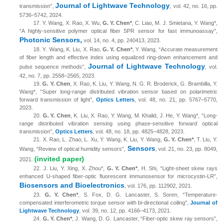
Journal of Lightwave Technology
transmission”,
,
vol. 42, no. 16,
pp.
5736
–
5742
, 2024.
17.
Y. Wang, X. Rao, X. Wu,
G. Y. Chen*
, C. Liao, M. J. Smietana, Y. Wang*,
“A highly-sensitive polymer optical fiber SPR sensor for fast immunoassay”,
Photonic Sensors,
vol.
14
, no.
4
, pp.
240413
, 2023.
18.
Y
.
Wang, K. Liu, X. Rao,
G. Y. Chen*
, Y. Wang, “Accurate measurement
of fiber length and effective index using equalized ring-down enhancement and
Journal of Lightwave Technology
pulse sequence methods”,
, vol.
42
,
no.
7
, pp. 2558–2565
, 2023.
19.
G. Y. Chen
, X. Rao, K. Liu, Y. Wang, N. G. R. Broderick, G. Brambilla, Y.
Wang*, “Super long-range distributed vibration sensor based on polarimetric
forward transmission of light”,
Optics Letters
, vol. 48, no. 21, pp. 5767–5770,
2023.
20.
G. Y. Chen
, K. Liu, X. Rao, Y. Wang, M. Khalid, J. He, Y. Wang*, “Long-
range distributed vibration sensing using phase-sensitive forward optical
transmission”,
Optics Letters
, vol. 48, no. 18, pp. 4825–4828, 2023.
21.
X. Rao, L. Zhao, L. Xu, Y. Wang, K. Liu, Y. Wang,
G. Y. Chen*
, T. Liu, Y.
Sensors
Wang, “Review of optical humidity sensors”,
, vol. 21, no. 23, pp. 8049,
(invited paper)
2021.
22.
J. Liu, Y. Xing, X. Zhou*,
G. Y. Chen*
, H. Shi, “Light-sheet skew rays
enhanced U-shaped fiber-optic fluorescent immunosensor for microcystin-LR”,
Biosensors and Bioelectronics
, vol. 176, pp. 112902, 2021
.
23.
G. Y. Chen*
, S. Fox, D. G. Lancaster, S. Soren, “Temperature-
compensated interferometric torque sensor with bi-directional coiling”,
Journal of
Lightwave Technology
, vol.
39
, no.
12
, pp.
4166
–
4173
, 2021.
24.
G. Y. Chen*
, J. Wang, D. G. Lancaster, “
Fiber-optic skew ray sensors
”,