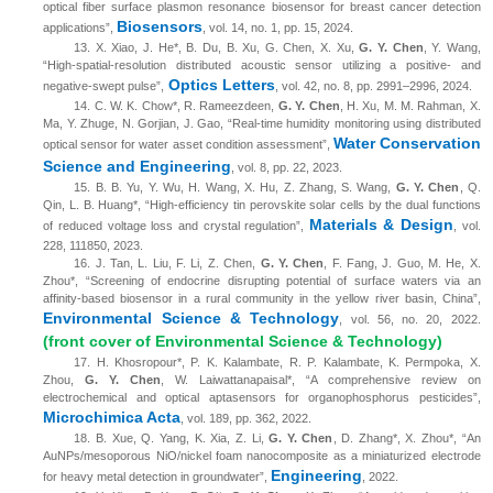
optical fiber surface plasmon resonance biosensor for breast cancer detection
Biosensors
applications”,
, vol. 14, no. 1, pp. 15, 2024.
13.
X
. Xiao, J. He*, B. Du, B. Xu, G. Chen, X. Xu,
G. Y. Chen
, Y. Wang
,
“High-spatial-resolution distributed acoustic sensor utilizing a positive- and
Optics Letters
negative-swept pulse”,
, vol. 42, no. 8, pp. 2991–2996, 2024.
14.
C. W. K. Chow*, R. Rameezdeen,
G. Y. Chen
, H. Xu, M. M. Rahman, X.
Ma, Y. Zhuge, N. Gorjian, J. Gao, “Real-time humidity monitoring using distributed
Water Conservation
optical sensor for water asset condition assessment”,
Science and Engineering
, vol. 8, pp. 22, 2023.
15.
B. B. Yu, Y. Wu, H. Wang, X. Hu, Z. Zhang, S. Wang,
G. Y. Chen
, Q.
Qin, L. B. Huang*, “High-efficiency tin perovskite solar cells by the dual functions
Materials & Design
of reduced voltage loss and crystal regulation”,
, vol.
228, 111850, 2023.
16.
J. Tan, L. Liu, F. Li, Z. Chen,
G. Y. Chen
, F. Fang, J. Guo, M. He, X.
Zhou*, “Screening of endocrine disrupting potential of surface waters via an
affinity-based biosensor in a rural community in the yellow river basin, China”,
Environmental Science & Technology
, vol. 56, no. 20, 2022.
(front cover of Environmental Science & Technology)
17.
H. Khosropour*, P. K. Kalambate, R. P. Kalambate, K. Permpoka, X.
Zhou,
G. Y. Chen
, W. Laiwattanapaisal*, “A comprehensive review on
electrochemical and optical aptasensors for organophosphorus pesticides”,
Microchimica Acta
, vol. 189, pp. 362, 2022.
18.
B. Xue, Q. Yang, K. Xia, Z. Li,
G. Y. Chen
, D. Zhang*, X. Zhou*, “An
AuNPs/mesoporous NiO/nickel foam nanocomposite as a miniaturized electrode
Engineering
for heavy metal detection in groundwater”,
, 2022.