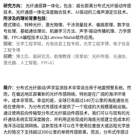
研究方向：
光纤通感算一体化，包含：超长距离分布式光纤振动传感
技术、光纤通感一体化深度融合技术、AI驱动的三维声源定位技术。
所涉及的理论背景包括：
模式理论、特种光纤、激光物理、干涉测量技术、偏振原理、数字信
号处理、基础通信理论、机器学习方法、声学/振动传播机理、力学原
理、FPGA编程技术以及Labview/Matlab软件应用。
招收：
光学工程学硕，光电信息工程专硕，光学工程学博，电子信息
工程专博
招聘：
博士后、副研究员、助理教授（背景如：光纤传感、光通信、
激光器、人工智能、FPGA）
简介：
分布式光纤振动/声学监测技术非常适合用于地震预警系统。然
而，在偏远地区部署新的光纤传感网络，特别是在广阔的海洋环境
中，成本非常高。幸运的是，全球已有超过140万公里的海底通信光
缆在使用中，为分布式传感技术提供了一个现成的大规模基础设施。
通过使用前向传输型分布式光纤振动传感技术，我们可以与现有的光
纤通信系统实现深度融合，并利用这些现成的海底光缆建立低成本的
海洋活动监测网络。这新型技术可以在不使用拉曼放大或远程光学放
大的情况下支持超过200公里的单跨传感距离，而且，分布式传感过