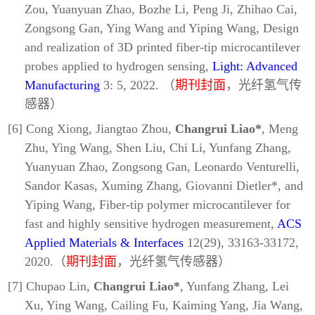
Zou, Yuanyuan Zhao, Bozhe Li, Peng Ji, Zhihao Cai,
Zongsong Gan, Ying Wang and Yiping Wang, Design
and realization of 3D printed fiber-tip microcantilever
probes applied to hydrogen sensing,
Light: Advanced
Manufacturing
3: 5, 2022. （
期刊封面
，光纤氢气传
感器）
[6] Cong Xiong, Jiangtao Zhou,
Changrui Liao*
, Meng
Zhu, Ying Wang, Shen Liu, Chi Li, Yunfang Zhang,
Yuanyuan Zhao, Zongsong Gan, Leonardo Venturelli,
Sandor Kasas, Xuming Zhang, Giovanni Dietler*, and
Yiping Wang, Fiber-tip polymer microcantilever for
fast and highly sensitive hydrogen measurement,
ACS
Applied Materials & Interfaces
12(29), 33163-33172,
2020.（
期刊封面
，光纤氢气传感器）
[7] Chupao Lin,
Changrui Liao*
, Yunfang Zhang, Lei
Xu, Ying Wang, Cailing Fu, Kaiming Yang, Jia Wang,