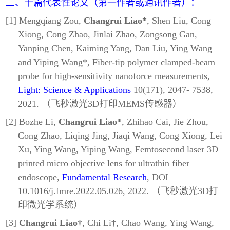
二、十篇代表性论文（第一作者或通讯作者）：
[1] Mengqiang Zou,
Changrui Liao*
, Shen Liu, Cong
Xiong, Cong Zhao, Jinlai Zhao, Zongsong Gan,
Yanping Chen, Kaiming Yang, Dan Liu, Ying Wang
and Yiping Wang*, Fiber-tip polymer clamped-beam
probe for high-sensitivity nanoforce measurements,
Light: Science & Applications
10(171), 2047- 7538,
2021. （飞秒激光3D打印MEMS传感器）
[2] Bozhe Li,
Changrui Liao*
, Zhihao Cai, Jie Zhou,
Cong Zhao, Liqing Jing, Jiaqi Wang, Cong Xiong, Lei
Xu, Ying Wang, Yiping Wang, Femtosecond laser 3D
printed micro objective lens for ultrathin fiber
endoscope,
Fundamental Research
, DOI
10.1016/j.fmre.2022.05.026, 2022. （飞秒激光3D打
印微光学系统）
[3]
Changrui Liao†
, Chi Li†, Chao Wang, Ying Wang,