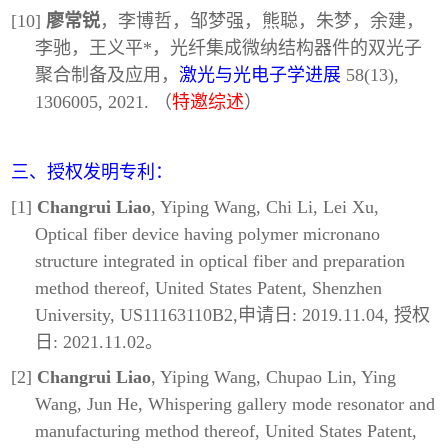
[10]
廖常锐
，李博哲，邹梦强，熊聪，朱梦，余建，
李驰，王义平*，光纤集成微纳结构器件的双光子
聚合制备及应用，
激光与光电子学进展
58(13),
1306005, 2021. （
特邀综述
）
三、授权发明专利：
[1]
Changrui Liao
, Yiping Wang, Chi Li, Lei Xu,
Optical fiber device having polymer micronano
structure integrated in optical fiber and preparation
method thereof, United States Patent, Shenzhen
University, US11163110B2,申请日: 2019.11.04, 授权
日: 2021.11.02。
[2]
Changrui Liao
, Yiping Wang, Chupao Lin, Ying
Wang, Jun He, Whispering gallery mode resonator and
manufacturing method thereof, United States Patent,