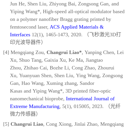
Jun He, Shen Liu, Zhiyong Bai, Zongsong Gan, and
Yiping Wang*, High-speed all-optical modulator based
on a polymer nanofiber Bragg grating printed by
femtosecond laser,
ACS Applied Materials &
Interfaces
12(1), 1465-1473, 2020. （飞秒激光3D打
印光波导器件）
[4] Mengqiang Zou,
Changrui Liao*
, Yanping Chen, Lei
Xu, Shuo Tang, Gaixia Xu, Ke Ma, Jiangtao
Zhou, Zhihao Cai, Bozhe Li, Cong Zhao, Zhourui
Xu, Yuanyuan Shen, Shen Liu, Ying Wang, Zongsong
Gan, Hao Wang, Xuming zhang, Sandor
Kasas and Yiping Wang*, 3D printed fiber-optic
nanomechanical bioprobe,
International Journal of
Extreme Manufacturing
, 5(1), 015005, 2023. （光纤
微力传感器）
[5]
Changrui Liao
, Cong Xiong, Jinlai Zhao, Mengqiang