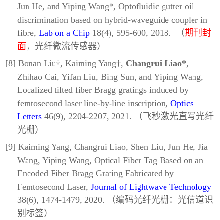
Jun He, and Yiping Wang*, Optofluidic gutter oil
discrimination based on hybrid-waveguide coupler in
fibre,
Lab on a Chip
18(4), 595-600, 2018. （
期刊封
面
，光纤微流传感器）
[8] Bonan Liu†, Kaiming Yang†,
Changrui Liao*
,
Zhihao Cai, Yifan Liu, Bing Sun, and Yiping Wang,
Localized tilted fiber Bragg gratings induced by
femtosecond laser line-by-line inscription,
Optics
Letters
46(9), 2204-2207, 2021. （飞秒激光直写光纤
光栅）
[9] Kaiming Yang, Changrui Liao, Shen Liu, Jun He, Jia
Wang, Yiping Wang, Optical Fiber Tag Based on an
Encoded Fiber Bragg Grating Fabricated by
Femtosecond Laser,
Journal of Lightwave Technology
38(6), 1474-1479, 2020. （编码光纤光栅：光信道识
别标签）